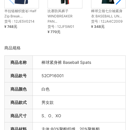
半拉链梭织套衫 Half
比赛防风裤子
棒球立领七分袖紧身
Zip Break...
WINDBREAKER
衣 BASEBALL UN...
货号 : 12JE5V0214
PAN...
货号 : 12JA4C2009
¥ 748元
货号 : 12JF5W01
¥ 348元
¥ 770元
商品规格
商品名称
棒球紧身裤 Baseball Spats
商品款号
52CP16001
商品颜色
白色
商品款式
男女款
商品尺寸
S、O、XO
商品材料
主体:80%聚酯纤维，20%聚氨酯