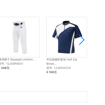
棒球裤子 Baseball Uniform ...
半拉链梭织套衫 Half Zip
圆领七分袖
货号 : 12JD6F6001
Break...
UNDER..
¥ 448元
货号 : 12JE5V0214
货号 : 1
¥ 748元
¥ 348元