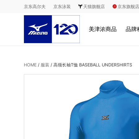
京东高尔夫
京东泳装
天猫旗舰店
京东旗舰
美津浓商品
品牌
慢跑
鞋
HOME
/
服装
/
高领长袖T恤 BASEBALL UNDERSHIRTS
足球
服
休闲
2
室内综合运动