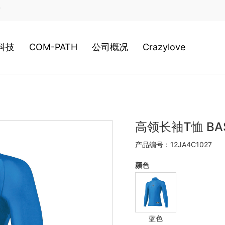
店
科技
COM-PATH
公司概况
Crazylove
类科技
高尔夫
公司历史
装科技
游泳
经营理念
高领长袖T恤 BASE
产品编号：12JA4C1027
020新科技
网球
日本总社
颜色
棒球
美津浓全球
蓝色