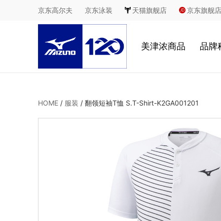
京东高尔夫
京东泳装
天猫旗舰店
京东旗舰
美津浓商品
品牌
慢跑
鞋
HOME
/
服装
/
翻领短袖T恤 S.T-Shirt-K2GA001201
足球
服
休闲
2
室内综合运动