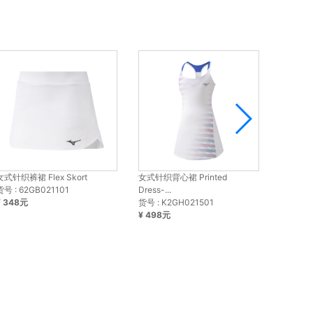
女式针织裤裙 Flex Skort
女式针织背心裙 Printed
男子梭
货号 : 62GB021101
Dress-...
货号 : 6
¥ 348元
货号 : K2GH021501
¥ 328
¥ 498元