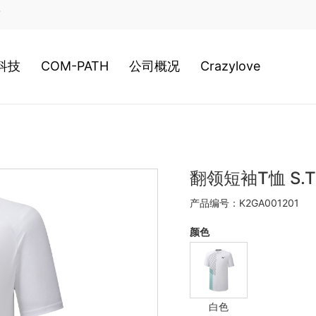
店
科技
COM-PATH
公司概况
Crazylove
类科技
高尔夫
公司历史
装科技
游泳
经营理念
翻领短袖T恤 S.T-
产品编号：K2GA001201
020新科技
网球
日本总社
颜色
棒球
美津浓全球
白色