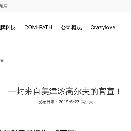
舰店
牌科技
COM-PATH
公司概况
Crazylove
鞋类科技
高尔夫
公司历史
宣！
服装科技
游泳
经营理念
2020新科技
网球
日本总社
一封来自美津浓高尔夫的官宣！
发布日期：2019-5-23
高尔夫
棒球
美津浓全球