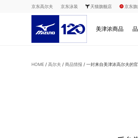
京东高尔夫
京东泳装
天猫旗舰店
京东旗
美津浓商品
品
慢跑
HOME
/
高尔夫
/
商品情报
/
一封来自美津浓高尔夫的官
足球
休闲
室内综合运动