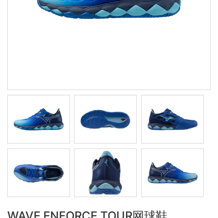
WAVE ENFORCE TOUR网球鞋