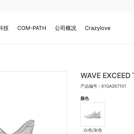
店
科技
COM-PATH
公司概况
Crazylove
类科技
高尔夫
公司历史
装科技
游泳
经营理念
WAVE EXCEED
产品编号：61GA267101
020新科技
网球
日本总社
颜色
棒球
美津浓全球
白色/灰色