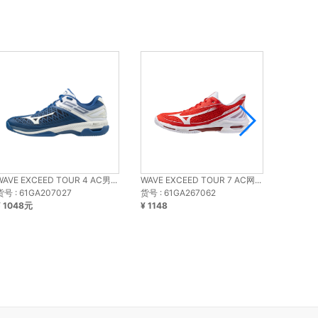
WAVE EXCEED TOUR 4 AC男...
WAVE EXCEED TOUR 7 AC网...
WAVE 
货号 : 61GA207027
货号 : 61GA267062
货号 : 6
¥ 1048元
¥ 1148
¥ 1148