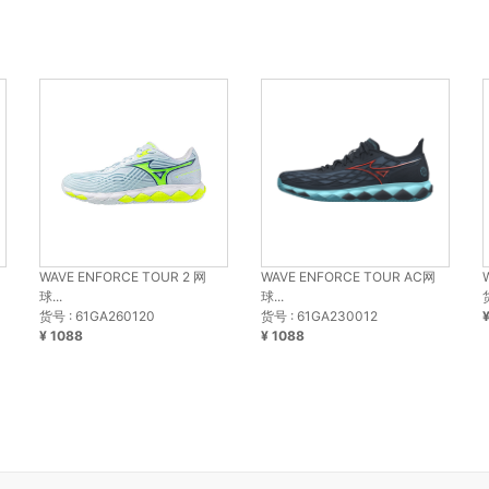
WAVE ENFORCE TOUR 2 网
WAVE ENFORCE TOUR AC网
球...
球...
货号 : 61GA260120
货号 : 61GA230012
¥ 1088
¥ 1088