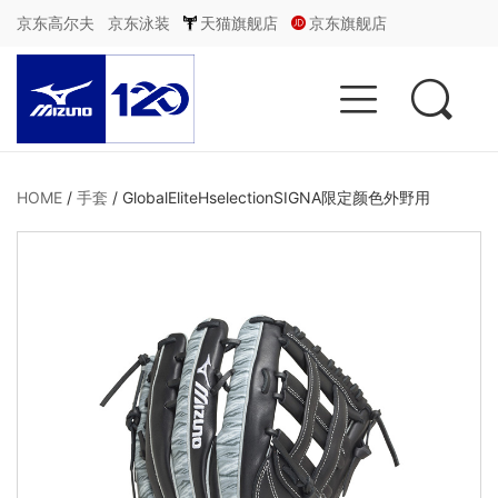
京东高尔夫
京东泳装
天猫旗舰店
京东旗舰店


HOME
/
手套
/
GlobalEliteHselectionSIGNA限定颜色外野用