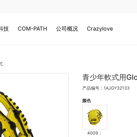
店
科技
COM-PATH
公司概况
Crazylove
类科技
高尔夫
公司历史
式
装科技
游泳
经营理念
青少年軟式用Glob
产品编号：1AJGY32133
020新科技
网球
日本总社
颜色
棒球
美津浓全球
4009：