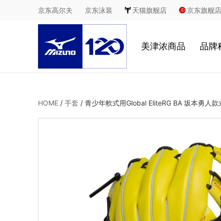
京东高尔夫
京东泳装
天猫旗舰店
京东旗舰
美津浓商品
品牌
慢跑
鞋
HOME
/
手套
/
青少年軟式用Global EliteRG BA 坂本勇人款
足球
服
休闲
2
室内综合运动