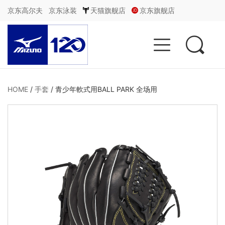
京东高尔夫
京东泳装
天猫旗舰店
京东旗舰店


HOME
/
手套
/
青少年軟式用BALL PARK 全场用