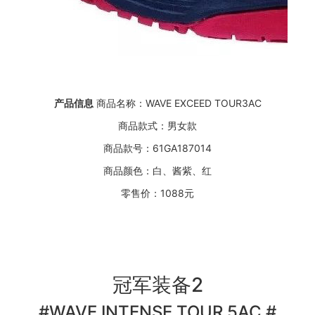
产品信息
商品名称：WAVE EXCEED TOUR3AC
商品款式：男女款
商品款号：61GA187014
商品颜色：白、酱紫、红
零售价：1088元
冠军装备2
#WAVE INTENSE TOUR 5AC #