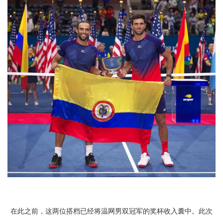
在此之前，这两位搭档已经将温网男双冠军的奖杯收入囊中。此次