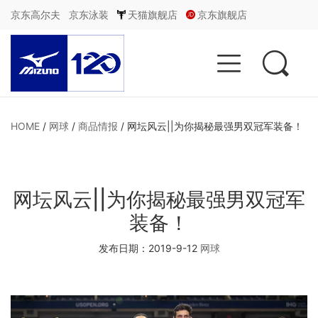
京东高尔夫
京东泳装
天猫旗舰店
京东旗舰店


HOME
/
网球
/
商品情报
/
网坛风云||为你揭秘最强男双冠军装备！
网坛风云||为你揭秘最强男双冠军
装备！
发布日期：2019-9-12
网球