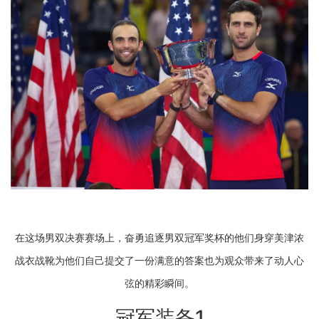
在这场男双决赛赛场上，奋勇追逐男双冠军奖杯的他们身穿美津浓
战衣战靴为他们自己提交了一份满意的答案也为观众带来了动人心
弦的精彩瞬间。
冠军装备1