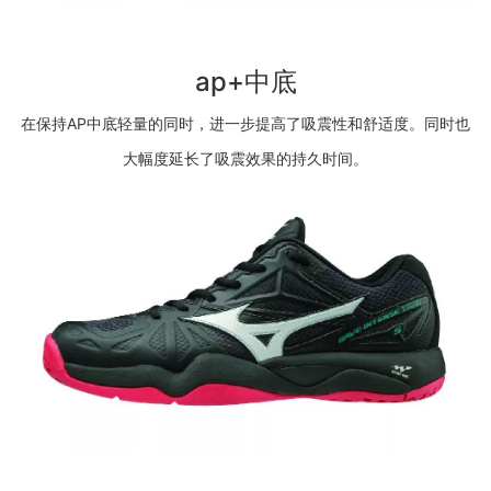
ap+中底
在保持AP中底轻量的同时，进一步提高了吸震性和舒适度。同时也
大幅度延长了吸震效果的持久时间。