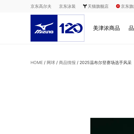
京东高尔夫
京东泳装
天猫旗舰店
京东旗
美津浓商品
品
慢跑
HOME
/
网球
/
商品情报
/
2025温布尔登赛场选手风采
足球
休闲
室内综合运动