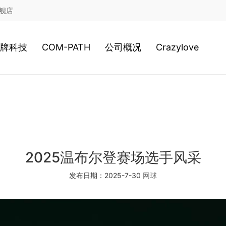
舰店
牌科技
COM-PATH
公司概况
Crazylove
鞋类科技
高尔夫
公司历史
服装科技
游泳
经营理念
2020新科技
网球
日本总社
2025温布尔登赛场选手风采
发布日期：2025-7-30
网球
棒球
美津浓全球