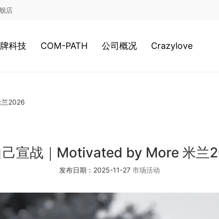
舰店
牌科技
COM-PATH
公司概况
Crazylove
鞋类科技
高尔夫
公司历史
米兰2026
服装科技
游泳
经营理念
2020新科技
网球
日本总社
己宣战｜Motivated by More 米兰2
发布日期：2025-11-27
市场活动
棒球
美津浓全球