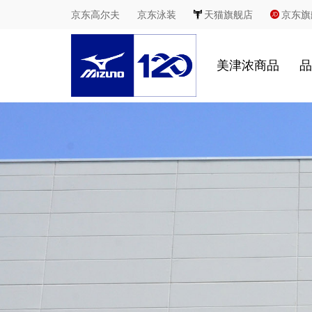
京东高尔夫
京东泳装
天猫旗舰店
京东旗
美津浓商品
品
慢跑
足球
休闲
室内综合运动