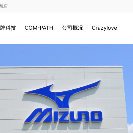
舰店
牌科技
COM-PATH
公司概况
Crazylove
鞋类科技
高尔夫
公司历史
服装科技
游泳
经营理念
2020新科技
网球
日本总社
棒球
美津浓全球