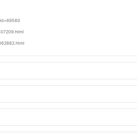
opId=69560
-807209.html
0062882.html