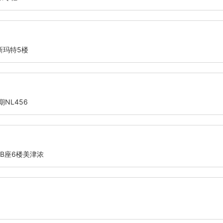
新玛特5楼
NL456
B座6楼美津浓