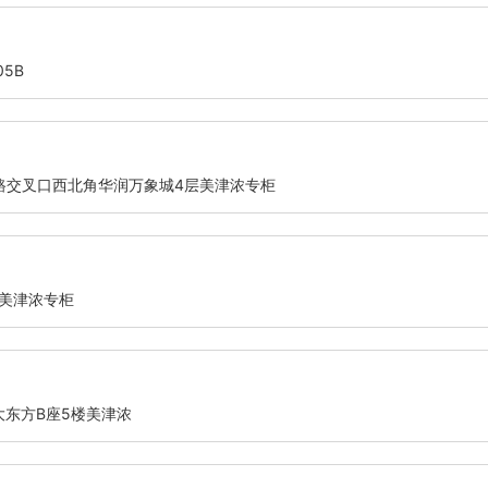
5B
路交叉口西北角华润万象城4层美津浓专柜
铺美津浓专柜
大东方B座5楼美津浓