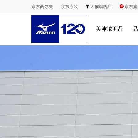
京东高尔夫
京东泳装
天猫旗舰店
京东旗
美津浓商品
品
慢跑
足球
休闲
室内综合运动