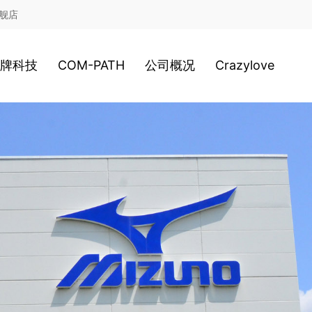
舰店
牌科技
COM-PATH
公司概况
Crazylove
鞋类科技
高尔夫
公司历史
服装科技
游泳
经营理念
2020新科技
网球
日本总社
棒球
美津浓全球