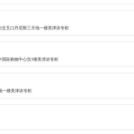
街交叉口丹尼斯三天地一楼美津浓专柜
申国际购物中心负1楼美津浓专柜
场一楼美津浓专柜