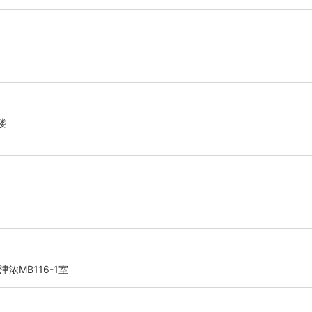
楼
浓MB116-1室