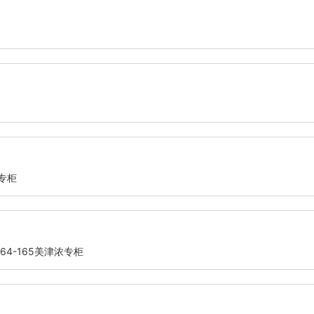
专柜
4-165美津浓专柜