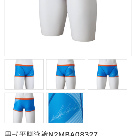
男式平脚泳裤N2MBA08327