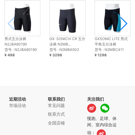
男式五分泳裤
GX･SONICⅥ CR 五分
GXSONIC LITE 男式
N2JBA60190
泳裤 N2MB...
平角五分泳裤
货号 : N2JBA60190
货号 : N2MBA502
货号 : N2MBC411
¥ 498
¥ 3298
¥ 1298
近期活动
联系我们
关注我们
市场活动
常见问题
联系方式
慢跑、足球、休
全国店铺
闲、室内综合运
动：