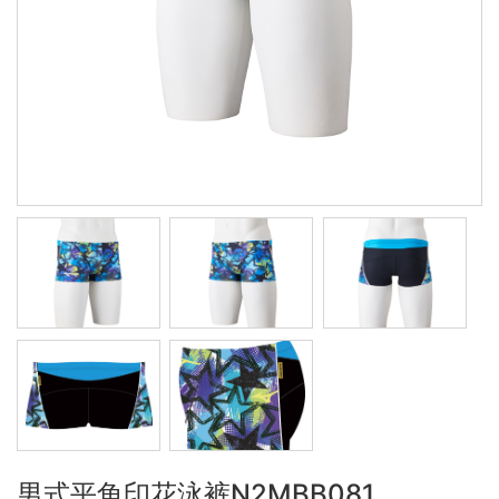
男式平角印花泳裤N2MBB081