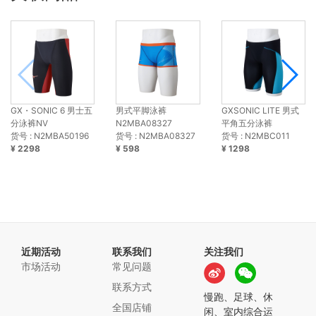
GX・SONIC 6 男士五
男式平脚泳裤
GXSONIC LITE 男式
分泳裤NV
N2MBA08327
平角五分泳裤
货号 : N2MBA50196
货号 : N2MBA08327
货号 : N2MBC011
¥ 2298
¥ 598
¥ 1298
近期活动
联系我们
关注我们
市场活动
常见问题
联系方式
慢跑、足球、休
全国店铺
闲、室内综合运