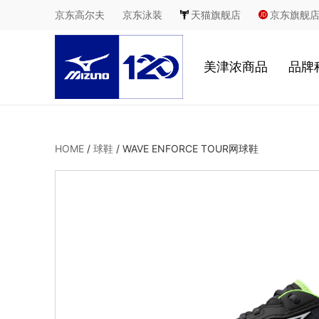
京东高尔夫
京东泳装
天猫旗舰店
京东旗舰
美津浓商品
品牌
慢跑
鞋
HOME
/
球鞋
/
WAVE ENFORCE TOUR网球鞋
足球
服
休闲
2
室内综合运动