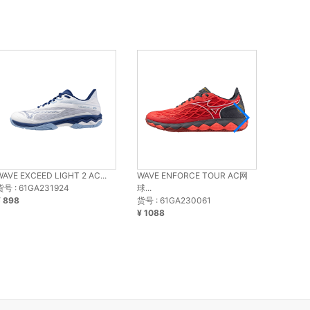
WAVE EXCEED LIGHT 2 AC...
WAVE ENFORCE TOUR AC网
WAVE E
货号 : 61GA231924
球...
球...
¥ 898
货号 : 61GA230061
货号 : 6
¥ 1088
¥ 1088