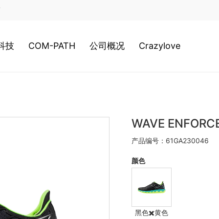
店
科技
COM-PATH
公司概况
Crazylove
类科技
高尔夫
公司历史
装科技
游泳
经营理念
WAVE ENFOR
产品编号：61GA230046
020新科技
网球
日本总社
颜色
棒球
美津浓全球
黑色✖️黄色