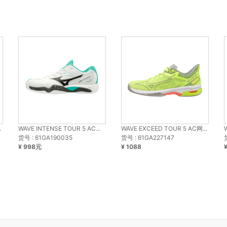
.
WAVE INTENSE TOUR 5 AC...
WAVE EXCEED TOUR 5 AC网...
货号 : 61GA190035
货号 : 61GA227147
¥ 998元
¥ 1088