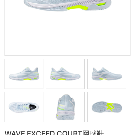
WAVE EXCEED COURT网球鞋