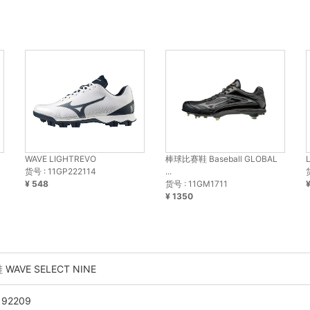
WAVE LIGHTREVO
棒球比赛鞋 Baseball GLOBAL
货号 : 11GP222114
...
¥ 548
货号 : 11GM1711
¥ 1350
WAVE SELECT NINE
192209