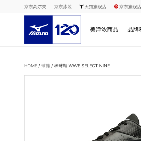
京东高尔夫
京东泳装
天猫旗舰店
京东旗舰
美津浓商品
品牌
慢跑
鞋
HOME
/
球鞋
/
棒球鞋 WAVE SELECT NINE
足球
服
休闲
2
室内综合运动