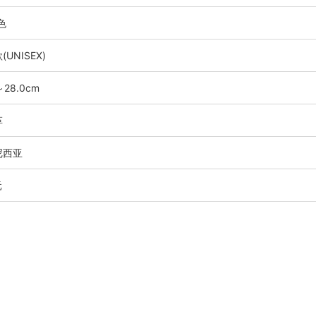
色
UNISEX)
～28.0cm
革
尼西亚
元