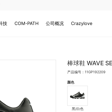
店
科技
COM-PATH
公司概况
Crazylove
类科技
高尔夫
公司历史
装科技
游泳
经营理念
棒球鞋 WAVE SE
产品编号：11GP192209
020新科技
网球
日本总社
颜色
棒球
美津浓全球
黑/白色