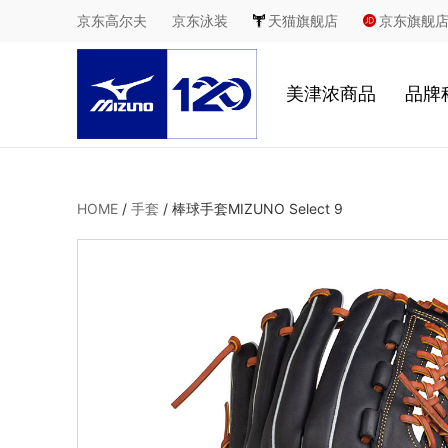
京东高尔夫
京东泳装
天猫旗舰店
京东旗舰
美津浓商品
品牌
慢跑
鞋
HOME
/
手套
/
棒球手套MIZUNO Select 9
足球
服
休闲
2
室内综合运动