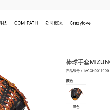
店
科技
COM-PATH
公司概况
Crazylove
类科技
高尔夫
公司历史
装科技
游泳
经营理念
棒球手套MIZUNO 
产品编号：1ACGH0011009
020新科技
网球
日本总社
颜色
棒球
美津浓全球
黑色