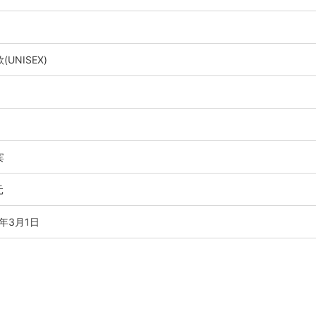
(UNISEX)
宾
元
0年3月1日