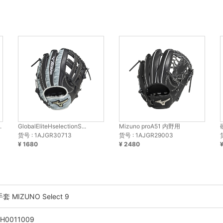
.
GlobalEliteHselectionS...
Mizuno proA51 内野用
货号 : 1AJGR30713
货号 : 1AJGR29003
¥ 1680
¥ 2480
 MIZUNO Select 9
H0011009