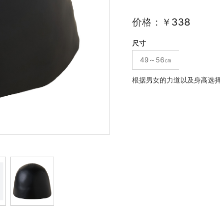
价格：￥338
尺寸
49～56㎝
根据男女的力道以及身高选