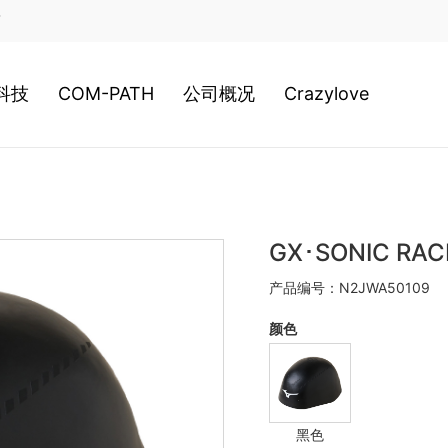
店
科技
COM-PATH
公司概况
Crazylove
类科技
高尔夫
公司历史
装科技
游泳
经营理念
GX･SONIC RA
产品编号：N2JWA50109
020新科技
网球
日本总社
颜色
棒球
美津浓全球
黑色