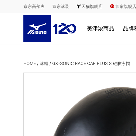
京东高尔夫
京东泳装
天猫旗舰店
京东旗舰
美津浓商品
品牌
慢跑
鞋
HOME
/
泳帽
/
GX･SONIC RACE CAP PLUS S 硅胶泳帽
足球
服
休闲
2
室内综合运动