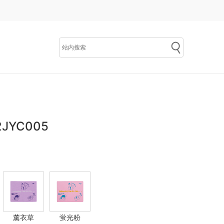
JYC005
薰衣草
蛍光粉