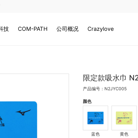
店
科技
COM-PATH
公司概况
Crazylove
类科技
高尔夫
公司历史
装科技
游泳
经营理念
限定款吸水巾 N2
产品编号：N2JYC005
020新科技
网球
日本总社
颜色
棒球
美津浓全球
蓝色
黄色