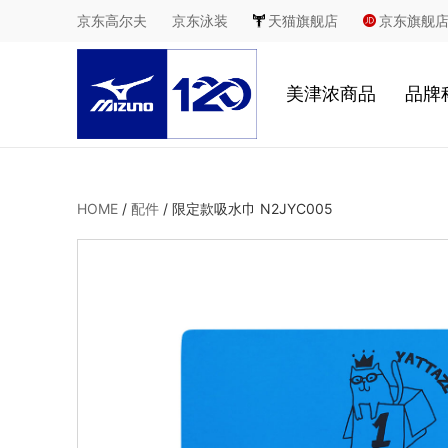
京东高尔夫
京东泳装
天猫旗舰店
京东旗舰
美津浓商品
品牌
慢跑
鞋
HOME
/
配件
/
限定款吸水巾 N2JYC005
足球
服
休闲
2
室内综合运动