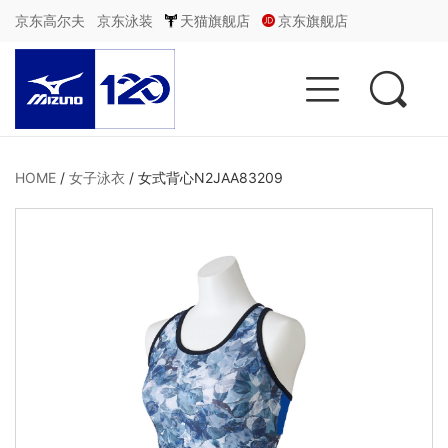
京东高尔夫
京东泳装
天猫旗舰店
京东旗舰店


HOME
/
女子泳衣
/
女式背心N2JAA83209