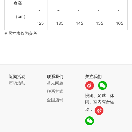
身高
～
～
～
～
～
（cm）
125
135
145
155
165
※ 尺寸表仅为参考
近期活动
联系我们
关注我们
市场活动
常见问题
联系方式
慢跑、足球、休
全国店铺
闲、室内综合运
动：