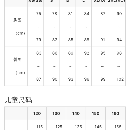
XS(SS)
S
M
L
XL(O)
2XL(XO)
75
78
81
84
87
90
胸围
～
～
～
～
～
～
（cm）
79
82
85
88
91
94
83
86
89
92
95
98
臀围
～
～
～
～
～
～
（cm）
87
90
93
96
99
102
儿童尺码
120
130
140
150
160
115
125
135
145
155