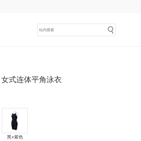
ITE 女式连体平角泳衣
黑×紫色