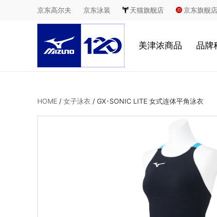
京东高尔夫
京东泳装
天猫旗舰店
京东旗舰
美津浓商品
品牌
慢跑
鞋
HOME
/
女子泳衣
/
GX･SONIC LITE 女式连体平角泳衣
足球
服
休闲
2
室内综合运动