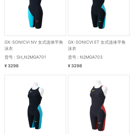
GX･SONICⅥ NV 女式连体平角
GX･SONICⅥ ET 女式连体平角
泳衣
泳衣
货号 : SH_N2MGA701
货号 : N2MGA703
¥ 3298
¥ 3298