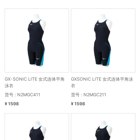
GX･SONIC LITE 女式连体平角
GXSONIC LITE 女式连体平角泳
泳衣
衣
货号 : N2MGC411
货号 : N2MGC211
¥ 1598
¥ 1598