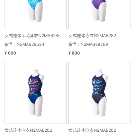
女式连体印花泳衣N2MAB285
女式连体泳衣N2MAB282
货号 : N2MAB28524
货号 : N2MAB28269
¥ 698
¥ 898
女式连体泳衣N2MAB282
女式连体泳衣N2MAB282