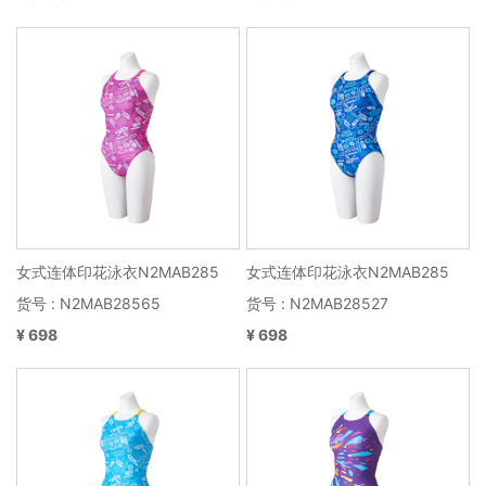
女式连体印花泳衣N2MAB285
女式连体印花泳衣N2MAB285
货号 : N2MAB28565
货号 : N2MAB28527
¥ 698
¥ 698