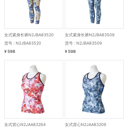
女式紧身长裤N2JBA83520
女式紧身长裤N2JBA83509
货号 : N2JBA83520
货号 : N2JBA83509
¥ 598
¥ 598
女式背心N2JAA83264
女式背心N2JAA83209