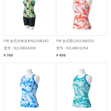
FW 女式分体泳衣N2JGB342
FW 女式背心N2JAB332
货号 : N2JGB34209
货号 : N2JAB33254
¥ 768
¥ 498