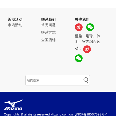
近期活动
联系我们
关注我们
市场活动
常见问题
联系方式
慢跑、足球、休
全国店铺
闲、室内综合运
动：
Copyrights © all rights reserved Mizuno.com.cn
沪ICP备18007593号-1