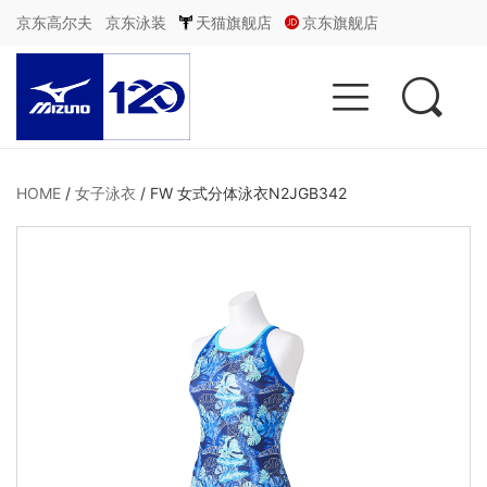
京东高尔夫
京东泳装
天猫旗舰店
京东旗舰店


HOME
/
女子泳衣
/
FW 女式分体泳衣N2JGB342